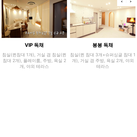
VIP 독채
봉봉 독채
침실(퀸침대 1개), 거실 겸 침실(퀸
침실(퀸 침대 3개+슈퍼싱글 침대 1
침대 2개), 플레이룸, 주방, 욕실 2
개), 거실 겸 주방, 욕실 2개, 야외
개, 야외 테라스
테라스
010-8989-4561
인천광역시 중구 용유서로302번길 18
대표:김형준
사업자등록번호:888-17-00198
하나은행 352-910355-69607(김형준)